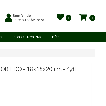
Bem Vindo
0
0
Entre ou cadastre-se
Itens
os
Caixa C/ Trava PMG
Infantil
ORTIDO - 18x18x20 cm - 4,8L