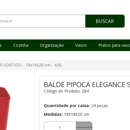
BUSCAR
as
Cozinha
Organização
Vasos
Pratos para vas
 SORTIDO - 18x18x20 cm - 4,8L
BALDE PIPOCA ELEGANCE S
Código do Produto: 284
Quantidade por caixa:
24 peças
Medidas:
18X18X20 cm