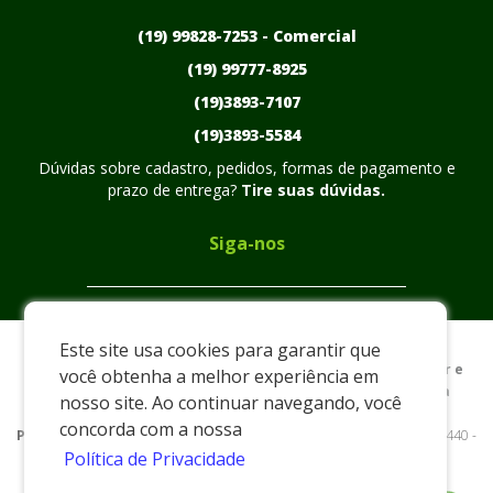
(19) 99828-7253 -
Comercial
(19) 99777-8925
(19)3893-7107
(19)3893-5584
Dúvidas sobre cadastro, pedidos, formas de pagamento e
prazo de entrega?
Tire suas dúvidas.
Siga-nos
Este site usa cookies para garantir que
Preços e condições exclusivos para o www.plasmarc.com.br e
você obtenha a melhor experiência em
para o televendas, podendo sofrer alterações sem prévia
nosso site. Ao continuar navegando, você
notiﬁcação.
concorda com a nossa
Plasmarc
|
xxxx
|
www.plasmarc.com.br
| Rua Nelson Custodio - 440 -
Política de Privacidade
Distrito Industrial Américo Pieri - Pedreira/SP - 13928-550 - E-mail:
vendas@plasmarc.com.br
/ Email:
comercial@plasmarc.com.br