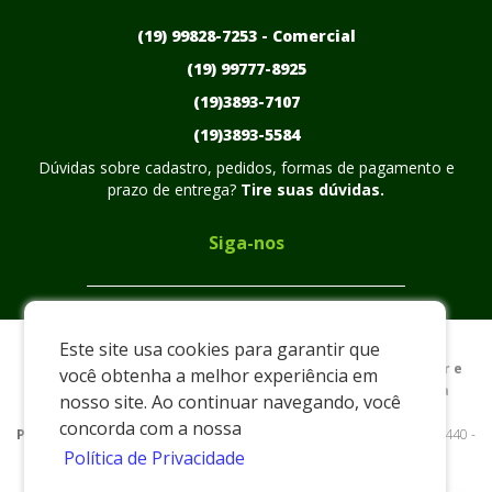
(19) 99828-7253 -
Comercial
(19) 99777-8925
(19)3893-7107
(19)3893-5584
Dúvidas sobre cadastro, pedidos, formas de pagamento e
prazo de entrega?
Tire suas dúvidas.
Siga-nos
Este site usa cookies para garantir que
Preços e condições exclusivos para o www.plasmarc.com.br e
você obtenha a melhor experiência em
para o televendas, podendo sofrer alterações sem prévia
nosso site. Ao continuar navegando, você
notiﬁcação.
concorda com a nossa
Plasmarc
|
xxxx
|
www.plasmarc.com.br
| Rua Nelson Custodio - 440 -
Política de Privacidade
Distrito Industrial Américo Pieri - Pedreira/SP - 13928-550 - E-mail:
vendas@plasmarc.com.br
/ Email:
comercial@plasmarc.com.br