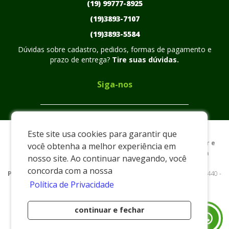
(19) 99777-8925
(19)3893-7107
(19)3893-5584
Dúvidas sobre cadastro, pedidos, formas de pagamento e
prazo de entrega?
Tire suas dúvidas.
Siga-nos
Este site usa cookies para garantir que
Preços e condições exclusivos para o www.plasmarc.com.br e
você obtenha a melhor experiência em
para o televendas, podendo sofrer alterações sem prévia
nosso site. Ao continuar navegando, você
notiﬁcação.
concorda com a nossa
Plasmarc
|
xxxx
|
www.plasmarc.com.br
| Rua Nelson Custodio - 440 -
Política de Privacidade
Distrito Industrial Américo Pieri - Pedreira/SP - 13928-550 - E-mail:
vendas@plasmarc.com.br
/ Email:
comercial@plasmarc.com.br
continuar e fechar
Desenvolvido por
(19) 99828-7253
(19) 99777-8925