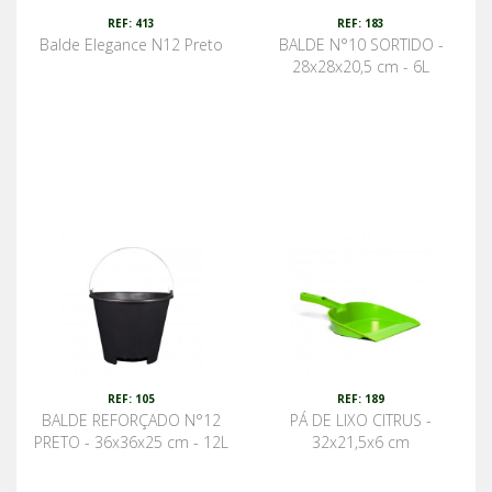
REF: 413
REF: 183
Balde Elegance N12 Preto
BALDE N°10 SORTIDO -
28x28x20,5 cm - 6L
REF: 105
REF: 189
BALDE REFORÇADO N°12
PÁ DE LIXO CITRUS -
PRETO - 36x36x25 cm - 12L
32x21,5x6 cm