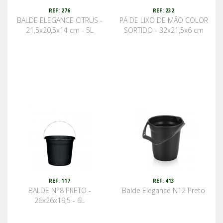
REF: 276
REF: 232
BALDE ELEGANCE CITRUS -
PÁ DE LIXO DE MÃO COLOR
21,5x20,5x14 cm - 5L
SORTIDO - 32x21,5x6 cm
REF: 117
REF: 413
BALDE N°8 PRETO -
Balde Elegance N12 Preto
26x26x19,5 - 6L